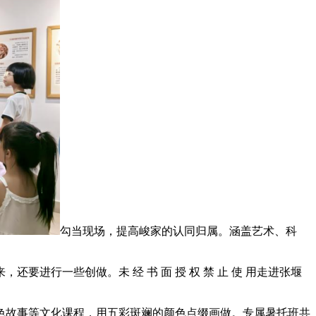
勾当现场，提高峻家的认同归属。涵盖艺术、科
行一些创做。未 经 书 面 授 权 禁 止 使 用走进张堰
故事等文化课程，用五彩斑斓的颜色点缀画做。专属暑托班共