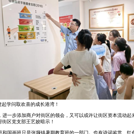
建起学问取欢喜的成长港湾！
步添加商户对街区的领会，又可以或许让街区资本流动起来，还要进
” 学府街区党支部王艺姣暗示！
和国画班只是张堰镇暑期教育班的一部门。也有诗词鉴赏、红色