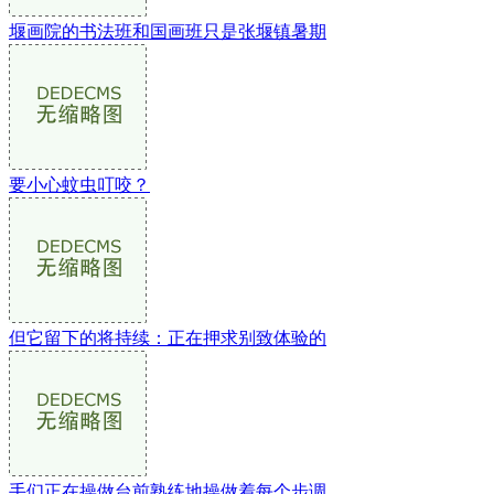
堰画院的书法班和国画班只是张堰镇暑期
要小心蚊虫叮咬？
但它留下的将持续：正在押求别致体验的
手们正在操做台前熟练地操做着每个步调