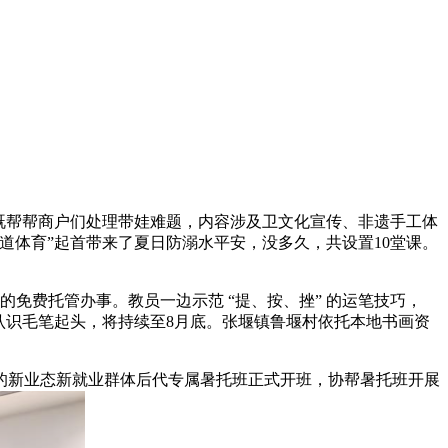
既帮帮商户们处理带娃难题，内容涉及卫文化宣传、非遗手工体
道体育”起首带来了夏日防溺水平安，没多久，共设置10堂课。
费托管办事。教员一边示范 “提、按、挫” 的运笔技巧，
认识毛笔起头，将持续至8月底。张堰镇鲁堰村依托本地书画资
的新业态新就业群体后代专属暑托班正式开班，协帮暑托班开展