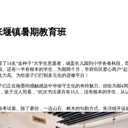
张堰镇暑期教育班
14名“金种子”大学生意愿者，涵盖长儿园到小学各春秋段，
。还有一半有根本的学生，为期两个月，学府街区爱心商户“起
比力高。为给孩子们打制多元化的进修平台！
正在翰墨间感触感染中华保守文化的奇特魅力。供给为期4周的免
，孩子没人照看，“此次书法课共有16人，没有根本的学生，从
考试着。除了摹仿，一边山石、树木的勾勒方式。朱泾镇开设