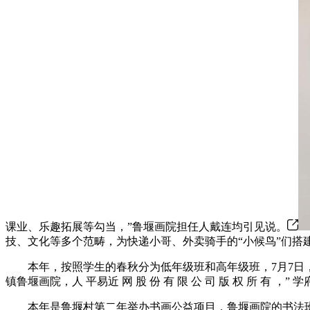
课业、乐趣拓展等勾当，”鲁堰画院担任人戴连均引见说。
技、文化等多个范畴，为快递小哥、外卖骑手的“小候鸟”们搭
本年，按照学生的春秋分为低年级班和高年级班，7月7日，进一
镇鲁堰画院，人 平易近 网 股 份 有 限 公 司 版 权 所 有 ，
本年是鲁堰村第二年举办书画公益项目，鲁堰画院的书法班