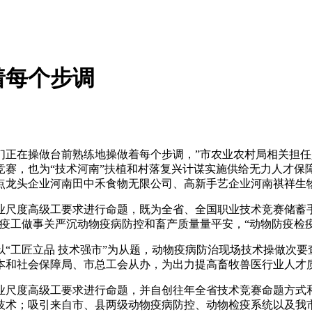
着每个步调
在操做台前熟练地操做着每个步调，”市农业农村局相关担任
竞赛，也为“技术河南”扶植和村落复兴计谋实施供给无力人才保
点龙头企业河南田中禾食物无限公司、高新手艺企业河南祺祥生
尺度高级工要求进行命题，既为全省、全国职业技术竞赛储蓄手
检疫工做事关严沉动物疫病防控和畜产质量量平安，“动物防疫检
工匠立品 技术强市”为从题，动物疫病防治现场技术操做次要
本和社会保障局、市总工会从办，为出力提高畜牧兽医行业人才
尺度高级工要求进行命题，并自创往年全省技术竞赛命题方式和
技术；吸引来自市、县两级动物疫病防控、动物检疫系统以及我市