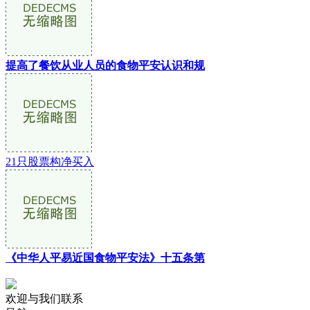
提高了餐饮从业人员的食物平安认识和规
21只股票构净买入
《中华人平易近国食物平安法》十五条第
欢迎与我们联系