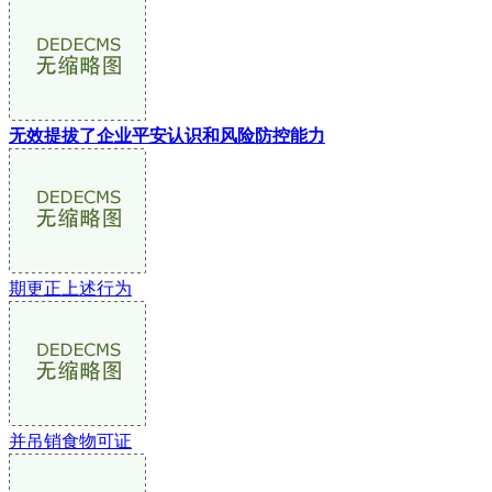
无效提拔了企业平安认识和风险防控能力
期更正上述行为
并吊销食物可证