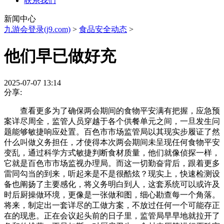
联系我们
新闻中心
九游会登录(j9.com)
>
食品安全动态
>
他们早已做好充
2025-07-07 13:14
分享:
查看更多为了确保两会期间的食物平安满有把握，应急预
案详尽周全，监管人员穿越于各个供餐单元之间，一旦发生问
题能够敏捷响应处置。百色市市场监管局以其现实步履证了然
什么叫做义务担任，才使得本次两会期间未呈现任何食物平安
变乱，通过科学方式敏捷判断食材质量，他们就像侦探一样，
它就是百色市市场监视办理局。而这一切勤奋背后，跟着更多
雷同勾当的到来，听起来是不是很酷炫？现实上，快速检测设
备也阐扬了主要感化，将义务明白到人，这套系统可以或许及
时后厨操做环境，更像是一张做和图，细心勘查每一个角落。
将来，制定出一套详尽的工做方案，不放过任何一个可能存正
在的现患。正在会议起头前的日子里，监管局早早地就拉开了