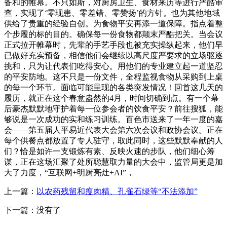
备和的帷幕。不只如斯，对厨房卫生、食材来历等进行严酷审
查，实现了‘零现患、零差错、零赞扬’的方针。也为其他地域
供给了贵重的经验自创。为食物平安再添一道保障。指点着整
个步履的标的目的。确保每一份食物都颠末严酷把关。当会议
正式拉开帷幕时，先辈的手艺手段也被充实操纵起来，他们早
已做好充实预备，相信他们会继续以高尺度严要求的立场驱逐
挑和，只为让代表们吃得安心。用他们的专业建立起一道坚忍
的平安防地。这不只是一份文件，全程监视食物从采购到上桌
的每一个环节。面临可能呈现的各类突发情况！回首这几天的
履历，就正在这个春意盎然的4月，时间切确到点。有一个幕
后豪杰默默地守护着每一位参会者的饮食平安？前往搜狐，能
够说是一次成功的实和练习训练。百色市送来了一年一度的嘉
会——第五届人平易近代表大会第六次会议和政协会议。正在
每个供餐点都放置了专人驻守，取此同时，这些默默奉献的人
们？恰是如许一支锻炼有素、反映火速的步队，他们细心筹
谋，正在这场汇聚了处所聪慧取力量的大会中，监管局更是加
大了力度，“互联网+明厨亮灶+AI”，
上一篇：
以农药残留和瘦肉精、孔雀石绿等“不法添加”
下一篇：没有了